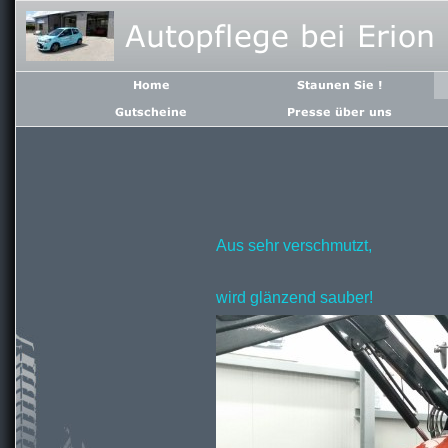
Aus sehr verschmutzt,
wird glänzend sauber!