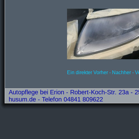
Ein direkter Vorher - Nachher - V
Autopflege bei Erion - Robert-Koch-Str. 23a 
husum.de - Telefon 04841 809622